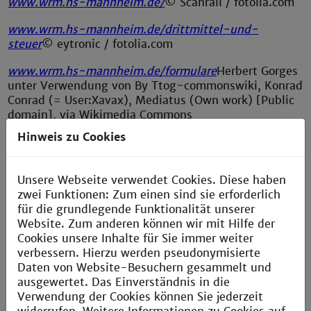
www.wrm.hs-mannheim.de/
© Scanrail / fotolia.com
www.wrm.hs-mannheim.de/drittmittel-und-
steuer
© eytronic / fotolia.com
www.wrm.hs-mannheim.de/formulare
Herbert Gorges
unter Verwendung von By Ttog~commonswiki, Konrad
Conrad (= User:Xavax), Mediatus (Own work) [Public
domain], via Wikimedia Commons
Hinweis zu Cookies
Alle anderen Bilder Herbert Gorges, Technische
Hochschule Mannheim.
Unsere Webseite verwendet Cookies. Diese haben
zwei Funktionen: Zum einen sind sie erforderlich
für die grundlegende Funktionalität unserer
Website. Zum anderen können wir mit Hilfe der
Cookies unsere Inhalte für Sie immer weiter
verbessern. Hierzu werden pseudonymisierte
Daten von Website-Besuchern gesammelt und
ausgewertet. Das Einverständnis in die
Verwendung der Cookies können Sie jederzeit