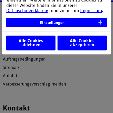
widerrufen. Weitere Informationen zu Cookies auf
dieser Website finden Sie in unserer
Datenschutzerklärung
und zu uns im
Impressum
.
Service
Einstellungen
Impressum
Erklärung zur Barrierefreiheit
Alle Cookies
Alle Cookies
Datenschutzerklärung
ablehnen
akzeptieren
Bildnachweis
Auftragsbedingungen
Sitemap
Anfahrt
Verbesserungsvorschlag melden
Kontakt