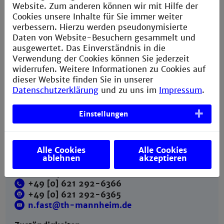
Website. Zum anderen können wir mit Hilfe der
Cookies unsere Inhalte für Sie immer weiter
Gebäude H, Raum 606a
verbessern. Hierzu werden pseudonymisierte
+49 [0] 621 292-6825
Daten von Website-Besuchern gesammelt und
+49 [0] 621 292-6365
ausgewertet. Das Einverständnis in die
w.hugo@th-mannheim.de
Verwendung der Cookies können Sie jederzeit
Zuständigkeiten
widerrufen. Weitere Informationen zu Cookies auf
Grundsatzfragen zu Drittmittelprojekten,
dieser Website finden Sie in unserer
Steuern, fakultätsübergreifende Projekte; stellv.
Datenschutzerklärung
und zu uns im
Impressum
.
Leitung des Geschäftsbereichs
Einstellungen
Alle Cookies
Alle Cookies
Nelli Fast
ablehnen
akzeptieren
Gebäude H, Raum 606a
+49 [0] 621 292-6366
+49 [0] 621 292-6365
n.fast@th-mannheim.de