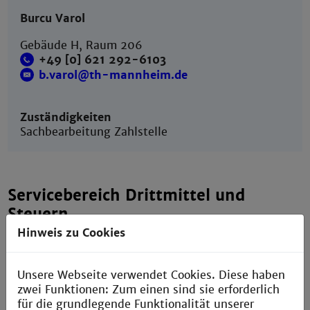
Burcu Varol
Gebäude H, Raum 206
+49 [0] 621 292-6103
b.varol@th-mannheim.de
Zuständigkeiten
Sachbearbeitung Zahlstelle
Servicebereich Drittmittel und
Steuern
Hinweis zu Cookies
Unsere Webseite verwendet Cookies. Diese haben
zwei Funktionen: Zum einen sind sie erforderlich
für die grundlegende Funktionalität unserer
Winfried Hugo