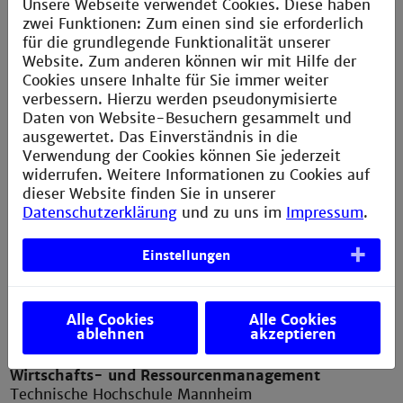
Unsere Webseite verwendet Cookies. Diese haben
zwei Funktionen: Zum einen sind sie erforderlich
Impressum
für die grundlegende Funktionalität unserer
Website. Zum anderen können wir mit Hilfe der
Erklärung zur Barrierefreiheit
Cookies unsere Inhalte für Sie immer weiter
Datenschutzerklärung
verbessern. Hierzu werden pseudonymisierte
Daten von Website-Besuchern gesammelt und
Bildnachweis
ausgewertet. Das Einverständnis in die
Verwendung der Cookies können Sie jederzeit
Auftragsbedingungen
widerrufen. Weitere Informationen zu Cookies auf
Sitemap
dieser Website finden Sie in unserer
Datenschutzerklärung
und zu uns im
Impressum
.
Anfahrt
Verbesserungsvorschlag melden
Einstellungen
Alle Cookies
Alle Cookies
Kontakt
ablehnen
akzeptieren
Wirtschafts- und Ressourcenmanagement
Technische Hochschule Mannheim