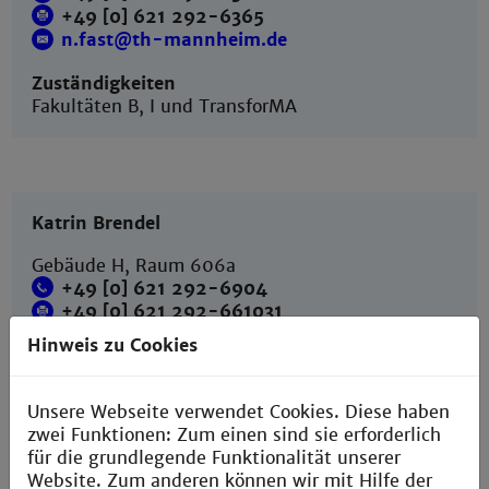
+49 [0] 621 292-6365
n.fast@th-mannheim.de
Zuständigkeiten
Fakultäten B, I und TransforMA
Katrin Brendel
Gebäude H, Raum 606a
+49 [0] 621 292-6904
+49 [0] 621 292-
661031
k.brendel@th-mannheim.de
Hinweis zu Cookies
Zuständigkeiten
Fakultäten S, G und W, Albert und Anneliese
Unsere Webseite verwendet Cookies. Diese haben
Konanz-Stiftung, Spenden, Zentrale
zwei Funktionen: Zum einen sind sie erforderlich
Einrichtungen
für die grundlegende Funktionalität unserer
Website. Zum anderen können wir mit Hilfe der