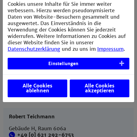
Cookies unsere Inhalte für Sie immer weiter
verbessern. Hierzu werden pseudonymisierte
Daten von Website-Besuchern gesammelt und
Merve Yesilyaprak
ausgewertet. Das Einverständnis in die
Verwendung der Cookies können Sie jederzeit
Gebäude H, Raum 606a
widerrufen. Weitere Informationen zu Cookies auf
+49 [0] 621 292-6583
dieser Website finden Sie in unserer
+49 [0] 621 292-6365
Datenschutzerklärung
und zu uns im
Impressum
.
m.yesilyaprak@th-mannheim.de
Einstellungen
Zuständigkeiten
Fakultät V (Prof. Röder), Cemos Prof. Reichwald
und Prof. Rädle, Dati Pilot und FH Impuls/M2aind
Projekte
Alle Cookies
Alle Cookies
ablehnen
akzeptieren
Robert Teichmann
Gebäude H, Raum 606a
+49 [0] 621 292-6753